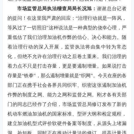
市场监管总局执法稽查局局长况旭
：
谢谢总台记者
的提问！在这里我严肃的回应：“治理行动就是一阵风，
等风过了一切照旧”这种说法是一种典型的侥幸心理，严
重低估了我们治理加油机作弊的信心、决心和能力。随
着治理行动的深入开展，监管执法将由集中转为常态
化，但绝不允许在治理行动之后卷土重来。我们治理的
着力点不只是打击存量，更是要遏制增量。如果说打击
存量是“铁拳”，那么遏制增量就是“织网”。今天在座的各
部门正在携手社会各界共同织牢、织密这张遏制加油机
作弊的制度之网、能力之网和监督之网。刚才各有关部
门的同志已经作了介绍，市场监管总局修订发布了新的
机动车燃油加油机的国家标准、型评大纲和检定规程，
建立加油机型式评价软硬件备案等制度，从源头上堵漏
洞、补短板，同时正在推动计量法的修订，提高计量违